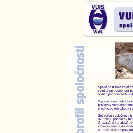
Spoločnosť bola založen
celoštátnu pôsobnosť n
oblasti podzemných ved
V počiatočnom období bo
projektov vedeckotechn
preukazovania zhody sta
Súčasťou spoločnosti je
025:2017, pričom systém
Gravitačné kanalizačné 
ich nestranné a dôvery
akreditácii alebo previ