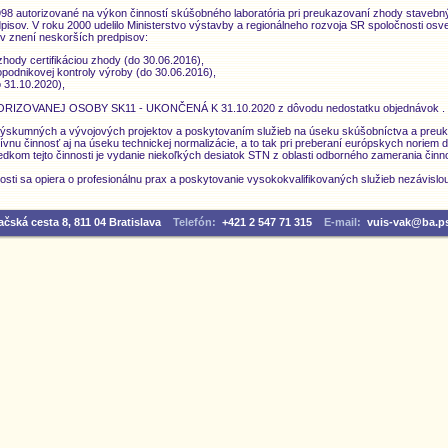
98 autorizované na výkon činností skúšobného laboratória pri preukazovaní zhody stavebn
isov. V roku 2000 udelilo Ministerstvo výstavby a regionálneho rozvoja SR spoločnosti osved
 v znení neskorších predpisov:
hody certifikáciou zhody (do 30.06.2016),
opodnikovej kontroly výroby (do 30.06.2016),
 31.10.2020),
IZOVANEJ OSOBY SK11 - UKONČENÁ K 31.10.2020 z dôvodu nedostatku objednávok .
m výskumných a vývojových projektov a poskytovaním služieb na úseku skúšobníctva a pre
zívnu činnosť aj na úseku technickej normalizácie, a to tak pri preberaní európskych noriem
dkom tejto činnosti je vydanie niekoľkých desiatok STN z oblasti odborného zamerania činno
čnosti sa opiera o profesionálnu prax a poskytovanie vysokokvalifikovaných služieb nezávisl
čská cesta 8, 811 04 Bratislava
Telefón:
+421 2 547 71 315
E-mail:
vuis-vak@ba.p