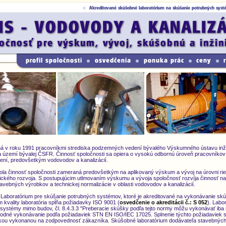
á v roku 1991 pracovníkmi strediska podzemných vedení bývalého Výskumného ústavu inžini
a území bývalej ČSFR. Činnosť spoločnosti sa opiera o vysokú odbornú úroveň pracovník
ení, predovšetkým vodovodov a kanalizácií.
la činnosť spoločnosti zameraná predovšetkým na aplikovaný výskum a vývoj na úrovni rie
ického rozvoja. S postupujúcim utlmovaním výskumu a vývoja spoločnosť rozvíja činnosť n
vebných výrobkov a technickej normalizácie v oblasti vodovodov a kanalizácií.
 Laboratórium pre skúšanie potrubných systémov, ktoré je akreditované na vykonávanie sk
 kvality laboratória spĺňa požiadavky ISO 9001 (
osvedčenie o akreditácii č.: S 052
). Labo
systémy mimo budov, čl. 8.4.3.3 "Preberacie skúšky podľa tejto normy môžu vykonávať iba 
hodné vykonávanie podľa požiadaviek STN EN ISO/IEC 17025. Splnenie týchto požiadaviek 
erkou vykonanou na zodpovednosť zákazníka. Skúšobné laboratórium dodávateľa stavebných 