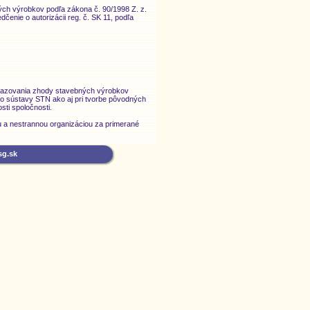
ých výrobkov podľa zákona č. 90/1998 Z. z.
čenie o autorizácii reg. č. SK 11, podľa
ukazovania zhody stavebných výrobkov
 do sústavy STN ako aj pri tvorbe pôvodných
sti spoločnosti.
ou a nestrannou organizáciou za primerané
sg.sk