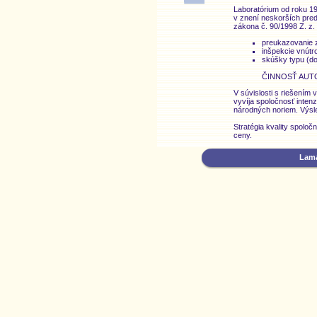
Laboratórium od roku 19
v znení neskorších predp
zákona č. 90/1998 Z. z.
preukazovanie z
inšpekcie vnútr
skúšky typu (do
ČINNOSŤ AUTOR
V súvislosti s riešení
vyvíja spoločnosť inten
národných noriem. Výsle
Stratégia kvality spolo
ceny.
Lama