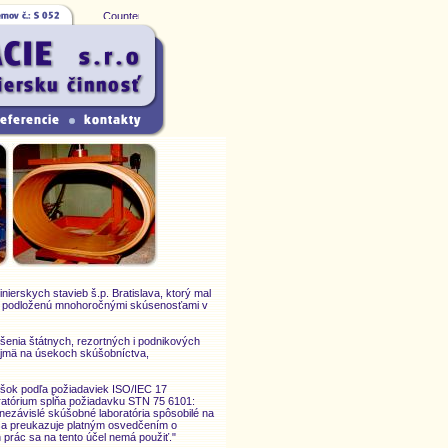
erskych stavieb š.p. Bratislava, ktorý mal
ov podloženú mnohoročnými skúsenosťami v
šenia štátnych, rezortných i podnikových
ajmä na úsekoch skúšobníctva,
úšok podľa požiadaviek ISO/IEC 17
ratórium spĺňa požiadavku STN 75 6101:
nezávislé skúšobné laboratória spôsobilé na
sa preukazuje platným osvedčením o
prác sa na tento účel nemá použiť."